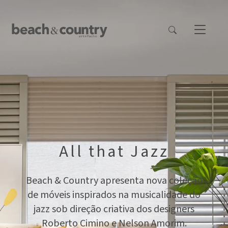
All that Jazz
Beach & Country apresenta nova coleção
de móveis inspirados na musicalidade do
jazz sob direção criativa dos designers
Roberto Cimino e Nelson Amorim.