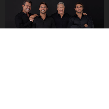
Paulo, Pietro, Albino and Bruno Bacchi
Completar quase meio século em atividade é ter orgulho
de conservar nosso DNA em desenvolver produtos feitos à
mão, como diz o nosso nome: Artefacto. E, ao mesmo
tempo, nessa jornada, de se renovar e ser reconhecida pela
qualidade de nosso mobiliário. De ser uma marca brasileira,