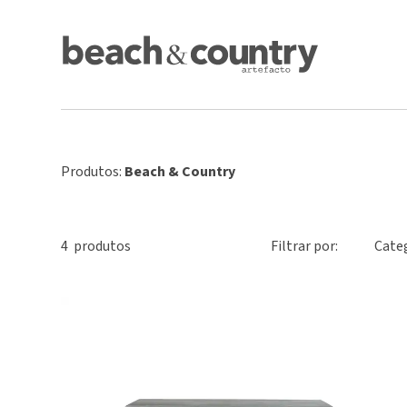
Produtos:
Beach & Country
4
produto
s
Filtrar por:
Cate