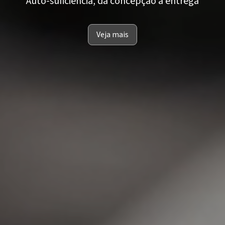
Auto-suficiência, da concepção à entrega
Veja mais