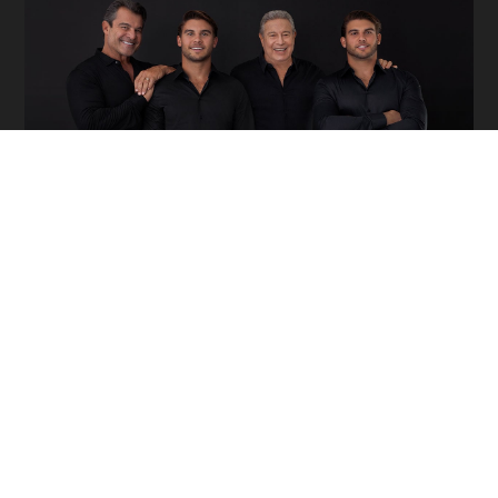
Paulo, Pietro, Albino and Bruno Bacchi
Completar quase meio século em atividade é ter orgulho
de conservar nosso DNA em desenvolver produtos feitos à
mão, como diz o nosso nome: Artefacto. E, ao mesmo
tempo, nessa jornada, de se renovar e ser reconhecida pela
qualidade de nosso mobiliário. De ser uma marca brasileira,