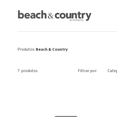
Produtos:
Beach & Country
7
produto
s
Filtrar por:
Cate