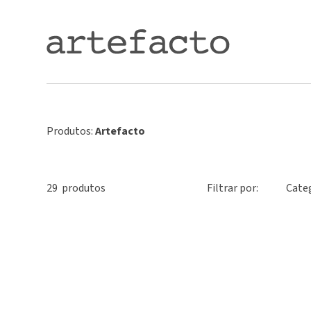
Produtos:
Artefacto
29
produto
s
Filtrar por:
Cate