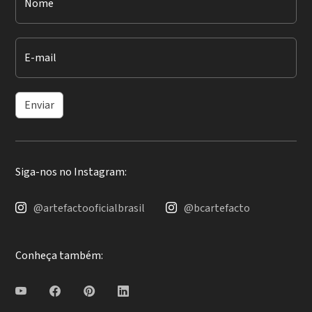
Nome
E-mail
Enviar
Siga-nos no Instagram:
@artefactooficialbrasil
@bcartefacto
Conheça também: