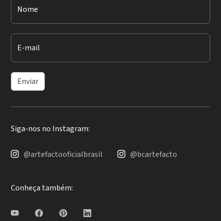
Nome
E-mail
Enviar
Siga-nos no Instagram:
@artefactooficialbrasil
@bcartefacto
Conheça também: