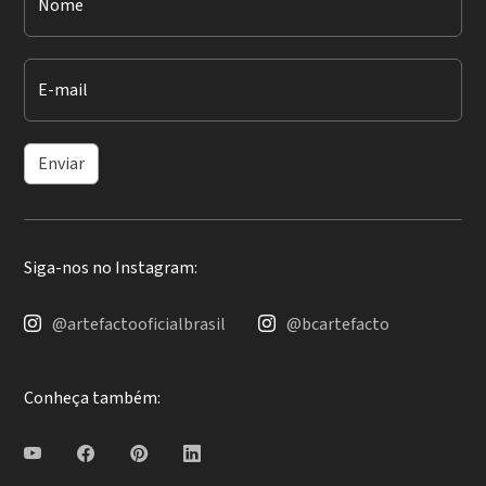
Nome
E-mail
Enviar
Siga-nos no Instagram:
@artefactooficialbrasil
@bcartefacto
Conheça também: